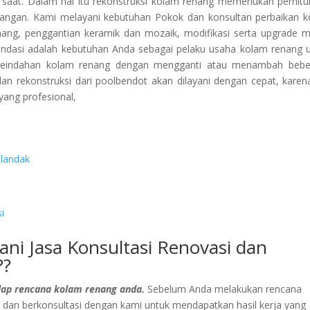
ap saat. Dalam hal itu rekonstruksi kolam renang memerlukan perhit
angan. Kami melayani kebutuhan Pokok dan konsultan perbaikan 
nang, penggantian keramik dan mozaik, modifikasi serta upgrade m
endasi adalah kebutuhan Anda sebagai pelaku usaha kolam renang 
ta keindahan kolam renang dengan mengganti atau menambah beb
 rekonstruksi dari poolbendot akan dilayani dengan cepat, karena
yang profesional,
ilandak
i
ni Jasa Konsultasi Renovasi dan
??
adap rencana kolam renang anda.
Sebelum Anda melakukan rencana
 dan berkonsultasi dengan kami untuk mendapatkan hasil kerja yang