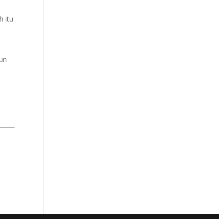
h itu
mun