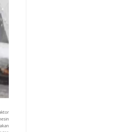
aktor
mesin
 akan