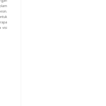
ungan
kolam
esin.
untuk
erapa
 visi